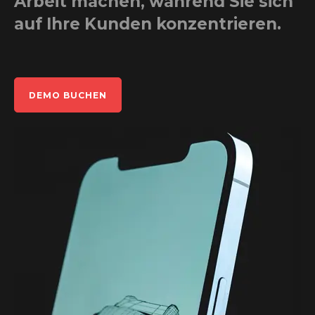
Arbeit machen, während Sie sich
INFO
auf Ihre Kunden konzentrieren.
LOGIN
DEMO BUCHEN
DEMO BUCHEN
ENGLISH (UNITED KINGDOM)
DEUTSCH (DEUTSCHLAND)