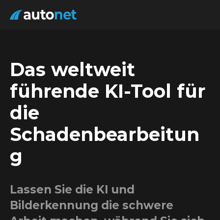
PRODUKTE
AI REPAIR
Das weltweit
ESTIMATE AND CALCULATION VERIFICATION
führende KI-Tool für
REVIEW
die
FALLBEISPIELE
Schadenbearbeitun
g
NEUIGKEITEN
Lassen Sie die KI und
KONTAKT
Bilderkennung die schwere